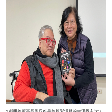
↑郝明義董事長贈送好書給摸彩活動的幸運得主(六)。