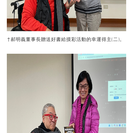
↑郝明義董事長贈送好書給摸彩活動的幸運得主(二)。