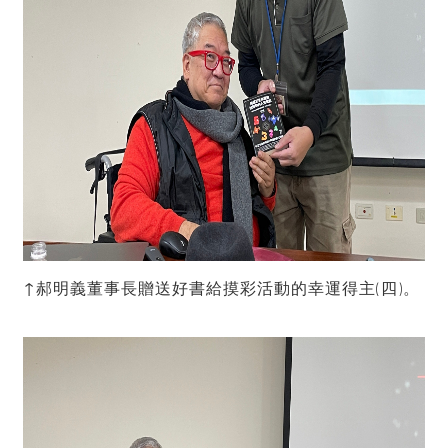
↑郝明義董事長贈送好書給摸彩活動的幸運得主(四)。