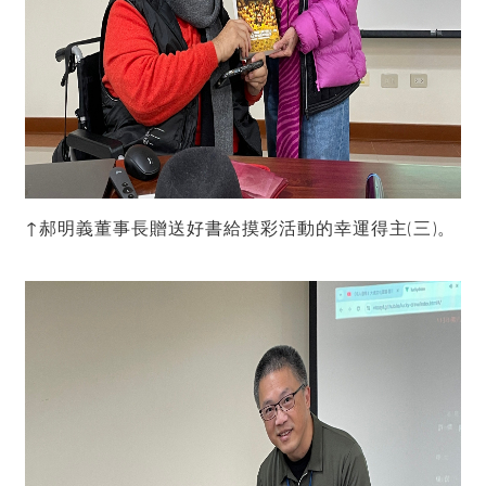
↑郝明義董事長贈送好書給摸彩活動的幸運得主(三)。