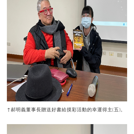
↑郝明義董事長贈送好書給摸彩活動的幸運得主(五)。