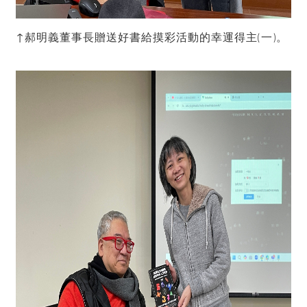
↑郝明義董事長贈送好書給摸彩活動的幸運得主(一)。