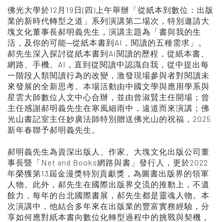
佛光大學於12月19日(四)上午舉辦「從紙本到數位：出版
業的新時代轉型之道」系列演講第二場次，特別邀請大
塊文化董事長郝明義先生，演講主題為「書與我的生
活，及你的可能─從紙本書到AI，閱讀的五種需求」。
郝先生深入探討從紙本書到AI閱讀的歷程，從紙本書、
網路、手機、AI，直到從閱讀中認識自我，從中提出每
一階段人類閱讀行為的改變，激發現場參與者對閱讀未
來發展的全新思考。本場活動由中國文學與應用學系與
星雲大師數位人文中心合辦，並由曾淑賢主任開場；曾
主任感謝郝明義先生在寒風細雨中，遠道而來演講；佛
光山書記室主任妙廣法師特別贈送佛光山的祝福，2025
新年春聯予郝明義先生。
郝明義先生為資深出版人、作家、大塊文化出版公司董
事長暨「Net and Books網路與書」發行人，更於2022
年榮獲第13屆金漫獎特別貢獻獎，為圖書出版界的領軍
人物。此外，郝先生在國際出版界交流的推動上，不遺
餘力，每年的台北國際書展，郝先生都是靈魂人物。本
次演講中，他結合多年來在出版業的豐富實務經驗，分
享如何應對紙本書向數位化轉型過程中的挑戰與契機，