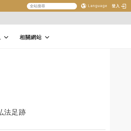
Language
登入
:::
息
相關網站
弘法足跡