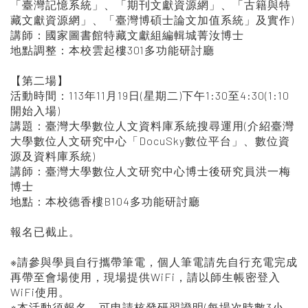
「臺灣記憶系統」、「期刊文獻資源網」、「古籍與特
藏文獻資源網」、「臺灣博碩士論文加值系統」及實作)
講師：國家圖書館特藏文獻組編輯城菁汝博士
地點調整：本校雲起樓301多功能研討廳
【第二場】
活動時間：113年11月19日(星期二)下午1:30至4:30(1:10
開始入場)
講題：臺灣大學數位人文資料庫系統搜尋運用(介紹臺灣
大學數位人文研究中心「DocuSky數位平台」、數位資
源及資料庫系統)
講師：臺灣大學數位人文研究中心博士後研究員洪一梅
博士
地點：本校德香樓B104多功能研討廳
報名已截止。
※請參與學員自行攜帶筆電，個人筆電請先自行充電完成
再帶至會場使用，現場提供WiFi，請以師生帳密登入
WiFi使用。
※本活動須報名，可申請核發研習證明(每場次時數3小