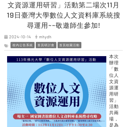
文資源運用研習」活動第二場次11月
19日臺灣大學數位人文資料庫系統搜
尋運用~~敬邀師生參加!
2024-10-14
mhydh
校內公告系統
首頁研討會
首頁校園活動
本次
辦理
「數
位人
文資
源運
用研
習」
活動
共兩
場，
是為