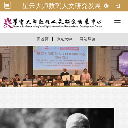
星云大师数码人文研究发展中心
Toggl
|
|
:::
回首页
佛光大学
网站导览
: